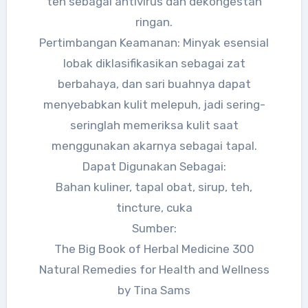
teh sebagai antivirus dan dekongestan
ringan.
Pertimbangan Keamanan: Minyak esensial
lobak diklasifikasikan sebagai zat
berbahaya, dan sari buahnya dapat
menyebabkan kulit melepuh, jadi sering-
seringlah memeriksa kulit saat
menggunakan akarnya sebagai tapal.
Dapat Digunakan Sebagai:
Bahan kuliner, tapal obat, sirup, teh,
tincture, cuka
Sumber:
The Big Book of Herbal Medicine 300
Tanaman Obat Sakit Tenggorokan
Natural Remedies for Health and Wellness
Tanaman yang Baik untuk Antivirus
by Tina Sams
Tanaman yang Mengatasi Gangguan