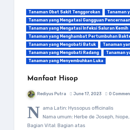
Tanaman Obat Sakit Tenggorokan
Tanaman ya
Tanaman yang Mengatasi Gangguan Pencernaa
Tanaman yang Mengatasi Infeksi Saluran Kemih
Tanaman yang Menghambat Pertumbuhan Bakte
Tanaman yang Mengobati Batuk
Tanaman yan
Tanaman yang Mengobati Radang
Tanaman ya
Tanaman yang Menyembuhkan Luka
Manfaat Hisop
Rediyus Putra
June 17, 2023
0 Commen
N
ama Latin: Hyssopus officinalis
Nama umum: Herbe de Joseph, hiope,
Bagian Vital: Bagian atas