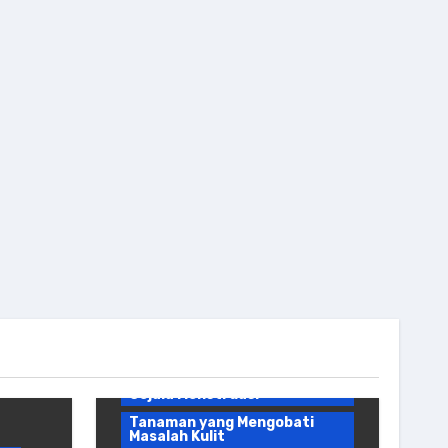
Bahan Kuliner
Tanaman yang Mengatasi
Gangguan Pencernaan
Tanaman yang Mengobati
Gejala Menstruasi
Tanaman yang Mengobati
Masalah Kulit