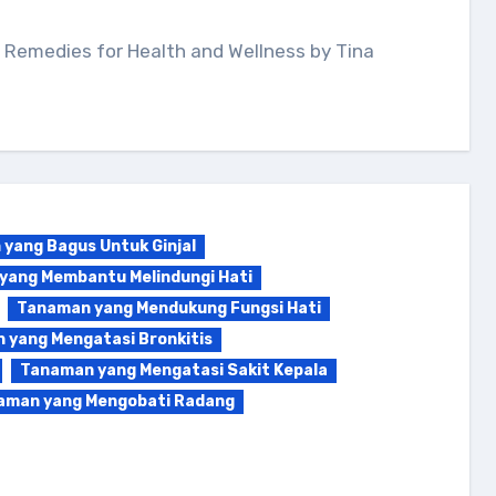
l Remedies for Health and Wellness by Tina
yang Bagus Untuk Ginjal
yang Membantu Melindungi Hati
Tanaman yang Mendukung Fungsi Hati
 yang Mengatasi Bronkitis
Tanaman yang Mengatasi Sakit Kepala
aman yang Mengobati Radang