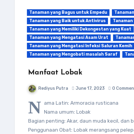
Tanaman yang Bagus untuk Empedu
Tanaman 
Tanaman yang Baik untuk Antivirus
Tanaman 
Tanaman yang Memiliki Dekongestan yang Kuat
Tanaman yang Mengatasi Asam Urat
Tanaman
Tanaman yang Mengatasi Infeksi Saluran Kemih
Tanaman yang Mengobati masalah Saraf
Tan
Manfaat Lobak
Rediyus Putra
June 17, 2023
0 Commen
N
ama Latin: Armoracia rusticana
Nama umum: Lobak
Bagian penting: Akar, daun muda kecil, dan 
Penggunaan Obat: Lobak merangsang pele