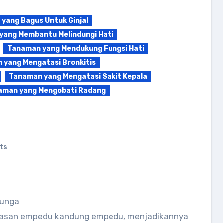
yang Bagus Untuk Ginjal
yang Membantu Melindungi Hati
Tanaman yang Mendukung Fungsi Hati
 yang Mengatasi Bronkitis
Tanaman yang Mengatasi Sakit Kepala
aman yang Mengobati Radang
ts
bunga
pasan empedu kandung empedu, menjadikannya