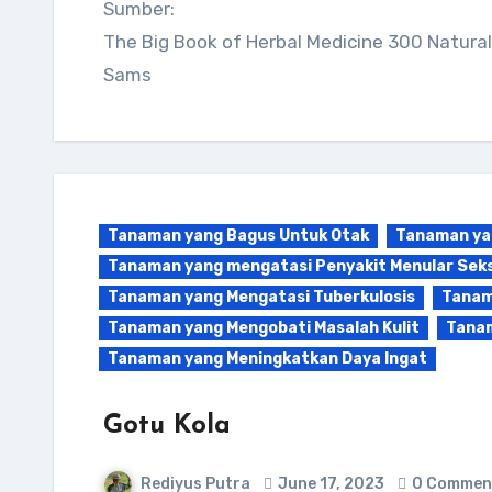
Sumber:
The Big Book of Herbal Medicine 300 Natura
Sams
Tanaman yang Bagus Untuk Otak
Tanaman ya
Tanaman yang mengatasi Penyakit Menular Seks
Tanaman yang Mengatasi Tuberkulosis
Tanam
Tanaman yang Mengobati Masalah Kulit
Tanam
Tanaman yang Meningkatkan Daya Ingat
Gotu Kola
Rediyus Putra
June 17, 2023
0 Commen