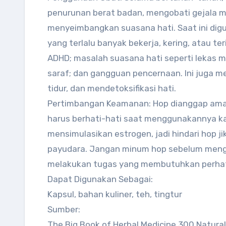
penurunan berat badan, mengobati gejala 
menyeimbangkan suasana hati. Saat ini di
yang terlalu banyak bekerja, kering, atau te
ADHD; masalah suasana hati seperti lekas m
saraf; dan gangguan pencernaan. Ini juga 
tidur, dan mendetoksifikasi hati.
Pertimbangan Keamanan: Hop dianggap aman
harus berhati-hati saat menggunakannya ka
mensimulasikan estrogen, jadi hindari hop j
payudara. Jangan minum hop sebelum meng
melakukan tugas yang membutuhkan perhat
Dapat Digunakan Sebagai:
Kapsul, bahan kuliner, teh, tingtur
Sumber:
The Big Book of Herbal Medicine 300 Natura