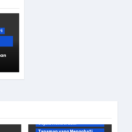
i
gan
Bahan Kuliner
Tanaman yang Mengatasi
Gangguan Pencernaan
Tanaman yang Mengobati
Gejala Menstruasi
Tanaman yang Mengobati