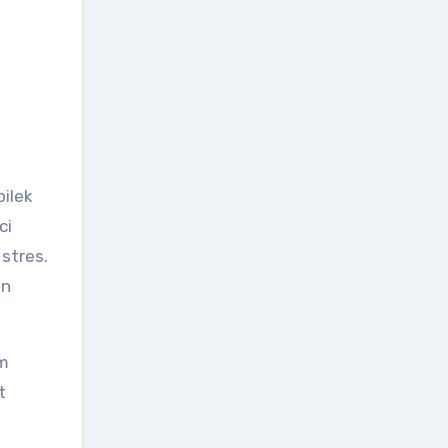
ilek
ci
stres.
an
um
t