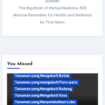
Sumber:
The Big Book of Herbal Medicine 300
Tanaman Obat Sakit Tenggorokan
Natural Remedies for Health and Wellness
Tanaman yang Baik untuk Antivirus
by Tina Sams
Tanaman yang Mengatasi Gangguan
Pencernaan
Tanaman yang Mengatasi Hidung Tersumbat
Tanaman yang Mengatasi Infeksi Saluran
Kemih
Tanaman yang Mengatasi Masalah Pilek
Tanaman yang Menghambat Pertumbuhan
Bakteri
You Missed
Tanaman yang Mengobati Asma
Tanaman yang Mengobati Batuk
Tanaman yang Bagus untuk Empedu
Tanaman yang mengobati Paru-paru
Tanaman yang Bagus Untuk Ginjal
Tanaman yang Mengobati Radang
Tanaman yang Baik untuk Antivirus
Tanaman yang Mengobati Usus
Tanaman yang Membantu Melindungi Hati
Tanaman yang Menyembuhkan Luka
Tanaman yang Memiliki Dekongestan yang