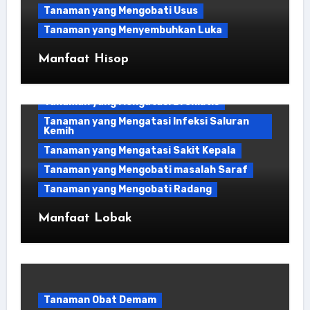
Tanaman yang Mengobati Usus
Tanaman yang Membantu Melindungi Hati
Tanaman yang Menyembuhkan Luka
Tanaman yang Memiliki Dekongestan yang
Kuat
Manfaat Hisop
Tanaman yang Mendukung Fungsi Hati
Tanaman yang Mengatasi Asam Urat
Tanaman yang Mengatasi Bronkitis
Tanaman yang Mengatasi Infeksi Saluran
Kemih
Tanaman yang Mengatasi Sakit Kepala
Tanaman yang Mengobati masalah Saraf
Tanaman yang Mengobati Radang
Manfaat Lobak
Tanaman Obat Demam