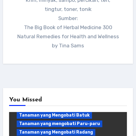
tingtur, toner, tonik
Sumber:
The Big Book of Herbal Medicine 300
Tanaman Obat Sakit Tenggorokan
Natural Remedies for Health and Wellness
Tanaman yang Baik untuk Antivirus
by Tina Sams
Tanaman yang Mengatasi Gangguan
Pencernaan
Tanaman yang Mengatasi Hidung Tersumbat
Tanaman yang Mengatasi Infeksi Saluran
Kemih
Tanaman yang Mengatasi Masalah Pilek
Tanaman yang Menghambat Pertumbuhan
Bakteri
You Missed
Tanaman yang Mengobati Asma
Tanaman yang Mengobati Batuk
Tanaman yang Bagus untuk Empedu
Tanaman yang mengobati Paru-paru
Tanaman yang Bagus Untuk Ginjal
Tanaman yang Mengobati Radang
Tanaman yang Baik untuk Antivirus