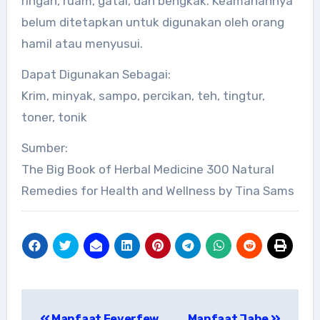
ringan, ruam, gatal, dan bengkak. Keamanannya
belum ditetapkan untuk digunakan oleh orang
hamil atau menyusui.
Dapat Digunakan Sebagai:
Krim, minyak, sampo, percikan, teh, tingtur,
toner, tonik
Sumber:
The Big Book of Herbal Medicine 300 Natural
Remedies for Health and Wellness by Tina Sams
Tanaman Obat Sakit Tenggorokan
Tanaman yang Baik untuk Antivirus
Tanaman yang Mengatasi Gangguan
Post
Pencernaan
Manfaat Feverfew
Manfaat Jahe