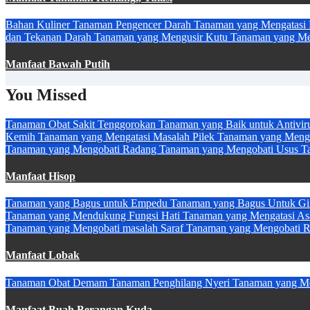
Bahan Kuliner
Tanaman Pengencer Darah
Tanaman yang Mengatasi 
dan Tekanan Darah
Tanaman yang Mengusir Kutu
Tanaman yang M
Manfaat Bawah Putih
You Missed
Tanaman Obat Sakit Tenggorokan
Tanaman yang Baik untuk Antivir
Kemih
Tanaman yang Mengatasi Masalah Pilek
Tanaman yang Meng
Tanaman yang Mengobati Radang
Tanaman yang Mengobati Usus
T
Manfaat Hisop
Tanaman yang Bagus untuk Empedu
Tanaman yang Bagus Untuk Gi
Tanaman yang Mendukung Fungsi Hati
Tanaman yang Mengatasi A
Tanaman yang Mengobati masalah Saraf
Tanaman yang Mengobati 
Manfaat Lobak
Tanaman Obat Demam
Tanaman Penghilang Nyeri
Tanaman yang Me
Manfaat Buah Berangan Kuda