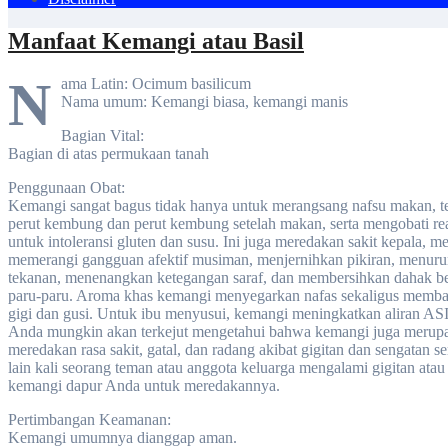
Manfaat Kemangi atau Basil
N
ama Latin: Ocimum basilicum
Nama umum: Kemangi biasa, kemangi manis
Bagian Vital:
Bagian di atas permukaan tanah
Penggunaan Obat:
Kemangi sangat bagus tidak hanya untuk merangsang nafsu makan, te
perut kembung dan perut kembung setelah makan, serta mengobati re
untuk intoleransi gluten dan susu. Ini juga meredakan sakit kepala,
memerangi gangguan afektif musiman, menjernihkan pikiran, menur
tekanan, menenangkan ketegangan saraf, dan membersihkan dahak ber
paru-paru. Aroma khas kemangi menyegarkan nafas sekaligus memb
gigi dan gusi. Untuk ibu menyusui, kemangi meningkatkan aliran ASI
Anda mungkin akan terkejut mengetahui bahwa kemangi juga merup
meredakan rasa sakit, gatal, dan radang akibat gigitan dan sengatan se
lain kali seorang teman atau anggota keluarga mengalami gigitan ata
kemangi dapur Anda untuk meredakannya.
Pertimbangan Keamanan:
Kemangi umumnya dianggap aman.