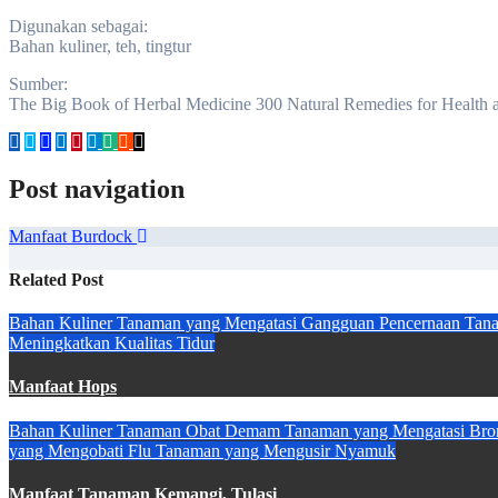
Digunakan sebagai:
Bahan kuliner, teh, tingtur
Sumber:
The Big Book of Herbal Medicine 300 Natural Remedies for Health 
Post navigation
Manfaat Burdock
Related Post
Bahan Kuliner
Tanaman yang Mengatasi Gangguan Pencernaan
Tana
Meningkatkan Kualitas Tidur
Manfaat Hops
Bahan Kuliner
Tanaman Obat Demam
Tanaman yang Mengatasi Bro
yang Mengobati Flu
Tanaman yang Mengusir Nyamuk
Manfaat Tanaman Kemangi, Tulasi