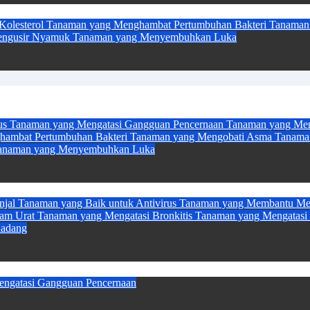
Kolesterol
Tanaman yang Menghambat Pertumbuhan Bakteri
Tanaman 
engusir Nyamuk
Tanaman yang Menyembuhkan Luka
us
Tanaman yang Mengatasi Gangguan Pencernaan
Tanaman yang Men
hambat Pertumbuhan Bakteri
Tanaman yang Mengobati Asma
Tanama
anaman yang Menyembuhkan Luka
njal
Tanaman yang Baik untuk Antivirus
Tanaman yang Membantu Mel
sam Urat
Tanaman yang Mengatasi Bronkitis
Tanaman yang Mengatasi 
Radang
ngatasi Gangguan Pencernaan