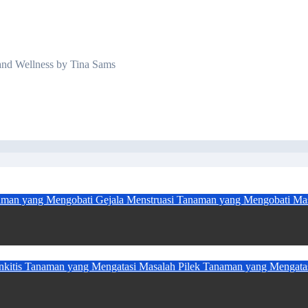
and Wellness by Tina Sams
man yang Mengobati Gejala Menstruasi
Tanaman yang Mengobati Mas
nkitis
Tanaman yang Mengatasi Masalah Pilek
Tanaman yang Mengatas