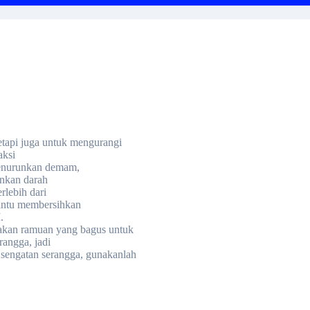
tapi juga untuk mengurangi
aksi
 menurunkan demam,
unkan darah
lebih dari
antu membersihkan
.
akan ramuan yang bagus untuk
rangga, jadi
u sengatan serangga, gunakanlah