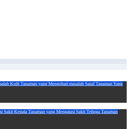
alah Kulit
Tanaman yang Mengobati masalah Saraf
Tanaman Yang
i Sakit Kepala
Tanaman yang Mengatasi Sakit Telinga
Tanaman